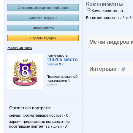
Комплименты
Отправить приватное сообщение
Комплиментов нет.
Вы не авторизованы! Чтоб
Добавить в друзья
Игнорировать
Сделать подарок
Метки лидеров
Жалобная книга
популярность:
114205 место
рейтинг
9
?
Интервью
Привилегированный
пользователь
8
уровня
Статистика портрета:
сейчас просматривают портрет - 0
зарегистрированные пользователи
посетившие портрет за 7 дней - 0